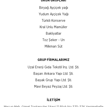
ÜRÜN GRUPLARI
Biryağ Ayçiçek yağı
Yudum Ayçiçek Yağı
Türkili Konserve
Kral Unlu Mamüller
Bakliyatlar
Toz Şeker - Un
Milkman Süt
GRUP FİRMALARIMIZ
Uzal Enerji Gıda Tekstil İnş. Ltd. Şti.
Başarı Ankara Yapı Ltd. Şti.
Başak Grup Yapı Ltd. Şti.
Mavi Beyaz Peyzaj Ltd. Şti.
İLETİŞİM
Macun Mah. Gimat Toptancılar Sitesi 12.Blok No:335-336 Yenimahalle