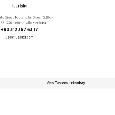
İLETİŞİM
. Gimat Toptancılar Sitesi 12.Blok
35-336 Yenimahalle / Ankara
+90 312 397 63 17
uzal@uzalltd.com
Web Tasarım
Teknobay